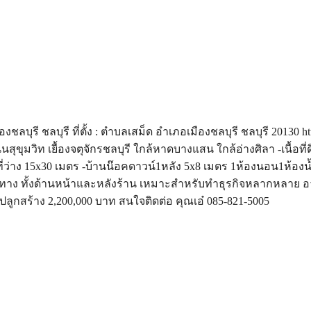
ชลบุรี ชลบุรี ที่ตั้ง : ตำบลเสม็ด อำเภอเมืองชลบุรี ชลบุรี 20130 htt
นนสุขุมวิท เยื้องจตุจักรชลบุรี ใกล้หาดบางแสน ใกล้อ่างศิลา -เนื้อที่
่ว่าง 15x30 เมตร -บ้านน๊อคดาวน์1หลัง 5x8 เมตร 1ห้องนอน1ห้องน้ำ
อกได้2ทาง ทั้งด้านหน้าและหลังร้าน เหมาะสำหรับทำธุรกิจหลากหลาย อ
่งปลูกสร้าง 2,200,000 บาท สนใจติดต่อ คุณเอ๋ 085-821-5005