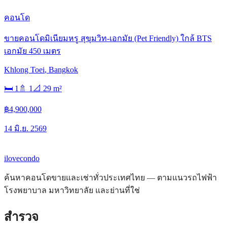
คอนโด
ขายคอนโดมิเนียมหรู สุขุมวิท-เอกมัย (Pet Friendly) ใกล้ BTS
เอกมัย 450 เมตร
Khlong Toei
,
Bangkok
🛏
1
🚿
1
📐
29
m²
฿4,900,000
14 มิ.ย. 2569
ilove
condo
ค้นหาคอนโดขายและเช่าทั่วประเทศไทย — ตามแนวรถไฟฟ้า
โรงพยาบาล มหาวิทยาลัย และย่านที่ใช่
สำรวจ