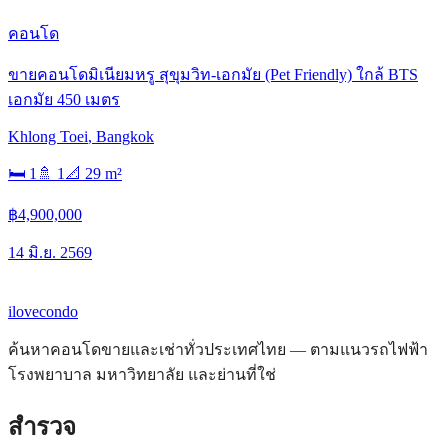
คอนโด
ขายคอนโดมิเนียมหรู สุขุมวิท-เอกมัย (Pet Friendly) ใกล้ BTS
เอกมัย 450 เมตร
Khlong Toei
,
Bangkok
🛏
1
🚿
1
📐
29
m²
฿4,900,000
14 มิ.ย. 2569
ilove
condo
ค้นหาคอนโดขายและเช่าทั่วประเทศไทย — ตามแนวรถไฟฟ้า
โรงพยาบาล มหาวิทยาลัย และย่านที่ใช่
สำรวจ