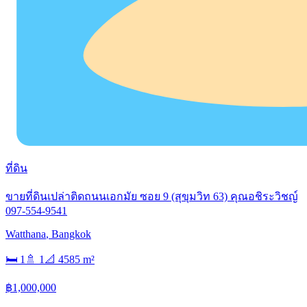
ที่ดิน
ขายที่ดินเปล่าติดถนนเอกมัย ซอย 9 (สุขุมวิท 63)​ คุณอชิระวิชญ์
097-554-9541
Watthana
,
Bangkok
🛏
1
🚿
1
📐
4585
m²
฿1,000,000