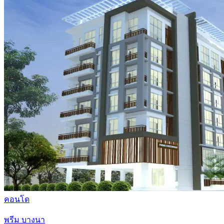
คอนโด
พรีม บางนา