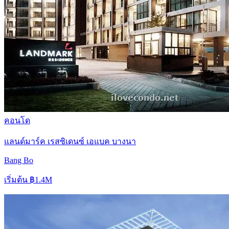
คอนโด
แลนด์มาร์ค เรสซิเดนซ์ เอแบค บางนา
Bang Bo
เริ่มต้น
฿1.4M