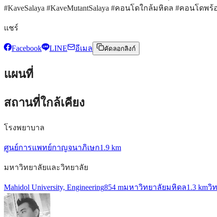
#KaveSalaya #KaveMutantSalaya #คอนโดใกล้มหิดล #คอนโดพร
แชร์
Facebook
LINE
อีเมล
คัดลอกลิงก์
แผนที่
สถานที่ใกล้เคียง
โรงพยาบาล
ศูนย์การแพทย์กาญจนาภิเษก
1.9 km
มหาวิทยาลัยและวิทยาลัย
Mahidol University, Engineering
854 m
มหาวิทยาลัยมหิดล
1.3 km
วิ