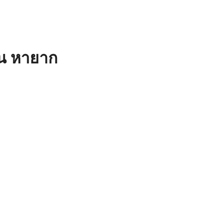
น หายาก