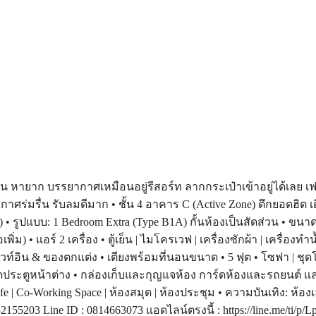
 บรรยากาศเหมือนอยู่รีสอร์ท ลากกระเป๋าเข้าอยู่ได้เลย เฟอร์ฯ
าศร่มรื่น รับลมดีมาก • ชั้น 4 อาคาร C (Active Zone) ตึกยอดฮิต เ
ls) • รูปแบบ: 1 Bedroom Extra (Type B1A) กั้นห้องเป็นสัดส่วน • ขนาด
่ม) • แอร์ 2 เครื่อง • ตู้เย็น | ไมโครเวฟ | เครื่องซักผ้า | เครื่องท
บิวท์อิน & ของตกแต่ง • เตียงพร้อมที่นอนขนาด • 5 ฟุต • โซฟา | ชุดโ
้งลวดประตูหน้าต่าง • กล่องเก็บและกุญแจห้อง การ์ดห้องและรถยนต์ แ
o-Working Space | ห้องสมุด | ห้องประชุม • ความบันเทิง: ห้องเล่น
632155203 Line ID : 0814663073 แอดไลน์ตรงนี้ : https://line