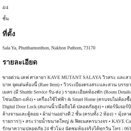
4
/4
ชั้น
ที่ตั้ง
Sala Ya, Phutthamonthon, Nakhon Pathom, 73170
รายละเอียด
ขายด่วน เคฟ ศาลายา KAVE MUTANT SALAYA วิวสระ และสวน หายาก
บาท จุดเด่นห้องนี้ (Rare Item) • วิวระเบียงตรงสระและสวน บรรยาก
เมตร (มี Shuttle Service รับ-ส่ง ) รายละเอียดห้องพัก (Room Detai
โซนเปียก-แห้ง) • เครื่องใช้ไฟฟ้า & Smart Home (ครบจบไม่ต้องซื้อเพิ
Digital Door Lock (สแกนนิ้ว/มือถือได้ ปลอดภัยสูง) • เฟอร์นิเจอร์
ล้างจานและตู้ลอย • ผ้าม่านอย่างดี 2 ชั้น (ครบทั้ง 2 ห้อง) + มุ
รายการ!) • สระว่ายน้ำขนาดใหญ่ & ฟิตเนสครบวงจร • KAVE Cafe | C
รักษาความปลอดภัย 24 ชั่วโมง นัดชมห้องจริงได้ทุกวัน โทร : 0