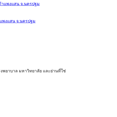
อ.กำแพงแสน จ.นครปฐม
ยาบาล มหาวิทยาลัย และย่านที่ใช่