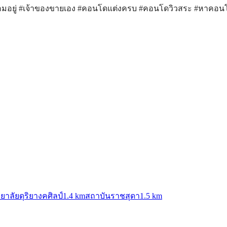
้อมอยู่ #เจ้าของขายเอง #คอนโดแต่งครบ #คอนโดวิวสระ #หาคอ
ทยาลัยดุริยางคศิลป์
1.4 km
สถาบันราชสุดา
1.5 km