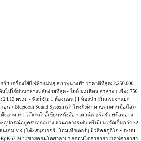
-เครื่องใช้ไฟฟ้าแน่นๆ สภาพนางฟ้า ราคาดีที่สุด: 2,250,000
ดินไปใช้ส่วนกลางหลักง่ายที่สุด • ใกล้ ม.มหิดล ศาลายา เพียง 750
: 24.13 ตร.ม. • ฟังก์ชัน: 1 ห้องนอน | 1 ห้องน้ำ (กั้นกระจกแยก
ำน้ำอุ่น • Bluetooth Sound System (ลำโพงฝังฝ้า ควบคุมผ่านมือถือ) •
ต๊ะอาหาร | โต๊ะ+เก้าอี้เขียนหนังสือ • เคาน์เตอร์ครัว พร้อมอ่าง
ละอุปกรณ์อยู่ครบทุกอย่าง ส่วนกลางระดับพรีเมียม (จัดเต็มกว่า 32
เกม VR | โต๊ะสนุกเกอร์ | โฮมเทียเตอร์ | มิวสิคสตูดิโอ • ระบบ
.me/ti/p/LpRpK67-M2 #ขายคอนโดศาลายา #คอนโดศาลายา #เคฟศาลายา