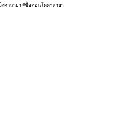
นโดศาลายา #ซื้อคอนโดศาลายา